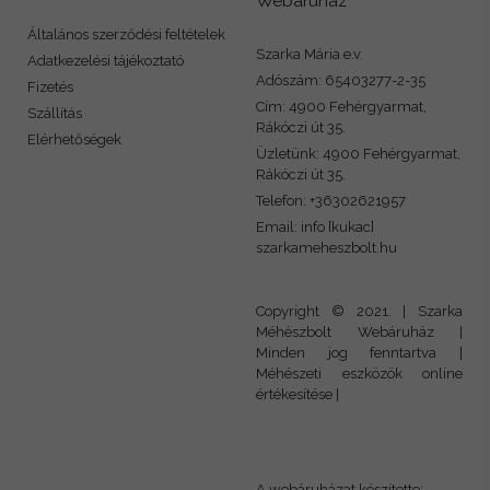
Webáruház
Általános szerződési feltételek
Szarka Mária e.v.
Adatkezelési tájékoztató
Adószám: 65403277-2-35
Fizetés
Cím: 4900 Fehérgyarmat,
Szállítás
Rákóczi út 35.
Elérhetőségek
Üzletünk: 4900 Fehérgyarmat,
Rákóczi út 35.
Telefon:
+36302621957
Email: info [kukac]
szarkameheszbolt.hu
Copyright © 2021. | Szarka
Méhészbolt Webáruház |
Minden jog fenntartva |
Méhészeti eszközök online
értékesítése |
A webáruházat készítette: