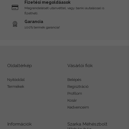
Fizetési megoldáasok
Megrendelését utánvéttel, vagy banki áutalással is
fizetheti.
Garancia
100% termék garancia!
Oldaltérkép
Vásárlói fiók
Nyitóoldal
Belépés
Termékek
Regisztráció
Profilom
Kosár
Kedvenceim
Információk
Szarka Méhészbolt